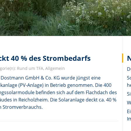
ckt 40 % des Strombedarfs
N
gorie(n):
Rund um TFA
,
Allgemein
D
A Dostmann GmbH & Co. KG wurde jüngst eine
S
ikanlage (PV-Anlage) in Betrieb genommen. Die 400
h
ngssolarmodule befinden sich auf dem Flachdach des
S
des in Reicholzheim. Die Solaranlage deckt ca. 40 %
W
n Stromverbrauchs.
E
I