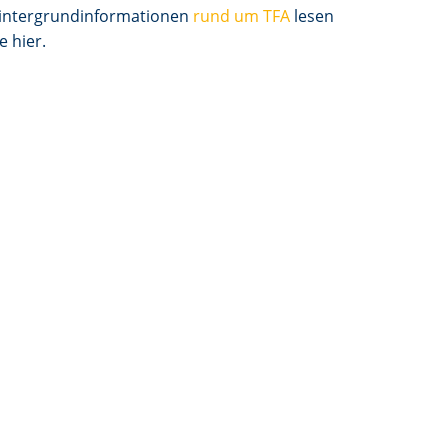
intergrundinformationen
rund um TFA
lesen
e hier.