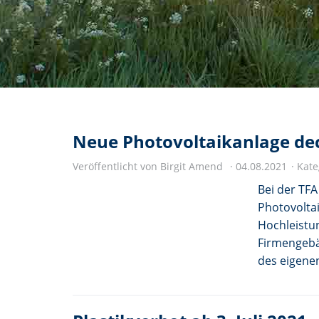
Neue Photovoltaikanlage de
Veröffentlicht von Birgit Amend
04.08.2021
Kate
Bei der TF
Photovolta
Hochleistu
Firmengebäu
des eigene