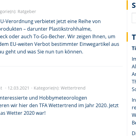
gorie(n):
Ratgeber
U-Verordnung verbietet jetzt eine Reihe von
produkten – darunter Plastikstrohhalme,
eck oder auch To-Go-Becher. Wir zeigen Ihnen, um
 dem EU-weiten Verbot bestimmter Einwegartikel aus
T
nau geht und was Sie nun tun können.
I
A
A
T
st
12.03.2021
Kategorie(n):
Wettertrend
S
interessierte und Hobbymeteorologen
I
en wir hier den TFA Wettertrend im Jahr 2020. Jetzt
r
das Wetter 2020 war!
W
B
D