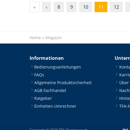
«
‹
8
9
10
11
12
Home
»
Magazin
Informationen
Unter
Bedienungsanleitungen
Konta
FAQs
Karri
Allgemeine Produktsicherheit
Über
AGB Fachhandel
Nachh
Ratgeber
Histo
Einheiten-Umrechner
TFA-
Copyright © 2026 TFA-Dostmann.de