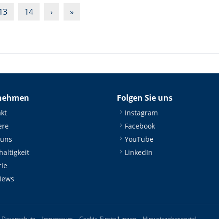
13
14
›
»
nehmen
Folgen Sie uns
kt
Instagram
ere
Facebook
 uns
YouTube
altigkeit
LinkedIn
rie
News
Datenschutz
Impressum
Cookie-Einstellungen
Hinweisgeberportal