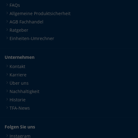
aus dem Netzwerk zusammengeführt.
FAQs
Cookie-Informationen anzeigen
Allgemeine Produktsicherheit
AGB Fachhandel
Datenschutzerklärung
Impressum
Ratgeber
Einheiten-Umrechner
Unternehmen
Kontakt
Karriere
Über uns
Nachhaltigkeit
Historie
TFA-News
Folgen Sie uns
Instagram