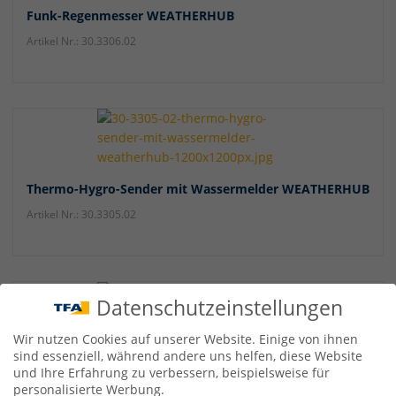
Funk-Regenmesser WEATHERHUB
Artikel Nr.: 30.3306.02
Thermo-Hygro-Sender mit Wassermelder WEATHERHUB
Artikel Nr.: 30.3305.02
Datenschutzeinstellungen
Wir nutzen Cookies auf unserer Website. Einige von ihnen
sind essenziell, während andere uns helfen, diese Website
und Ihre Erfahrung zu verbessern, beispielsweise für
Thermo-Hygro-Sender mit wasserfestem Kabelfühler
personalisierte Werbung.