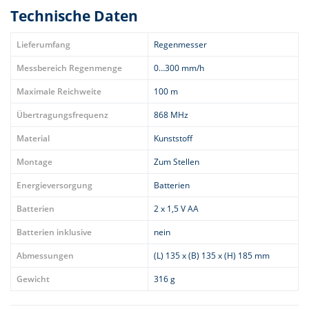
Technische Daten
Lieferumfang
Regenmesser
Messbereich Regenmenge
0…300 mm/h
Maximale Reichweite
100 m
Übertragungsfrequenz
868 MHz
Material
Kunststoff
Montage
Zum Stellen
Energieversorgung
Batterien
Batterien
2 x 1,5 V AA
Batterien inklusive
nein
Abmessungen
(L) 135 x (B) 135 x (H) 185 mm
Gewicht
316 g