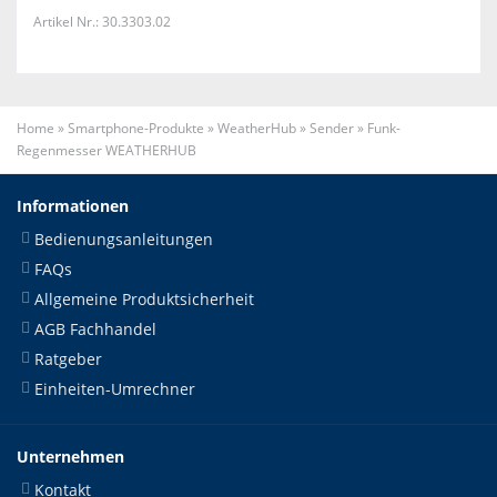
Artikel Nr.: 30.3303.02
Home
»
Smartphone-Produkte
»
WeatherHub
»
Sender
»
Funk-
Regenmesser WEATHERHUB
Informationen
Bedienungsanleitungen
FAQs
Allgemeine Produktsicherheit
AGB Fachhandel
Ratgeber
Einheiten-Umrechner
Unternehmen
Kontakt