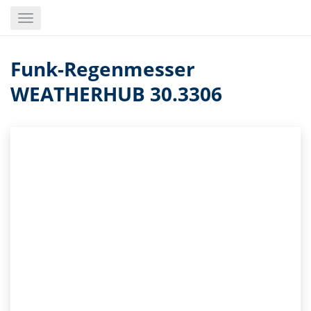
Skip
Toggle
to
navigation
main
content
Funk-Regenmesser
WEATHERHUB 30.3306