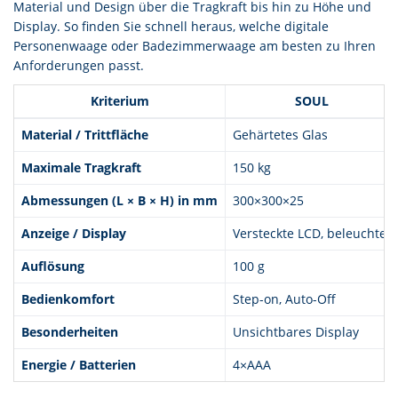
Material und Design über die Tragkraft bis hin zu Höhe und
Display. So finden Sie schnell heraus, welche digitale
Personenwaage oder Badezimmerwaage am besten zu Ihren
Anforderungen passt.
Kriterium
SOUL
Material / Trittfläche
Gehärtetes Glas
Maximale Tragkraft
150 kg
Abmessungen (L × B × H) in mm
300×300×25
Anzeige / Display
Versteckte LCD, beleuchtet
Auflösung
100 g
Bedienkomfort
Step-on, Auto-Off
Besonderheiten
Unsichtbares Display
Energie / Batterien
4×AAA