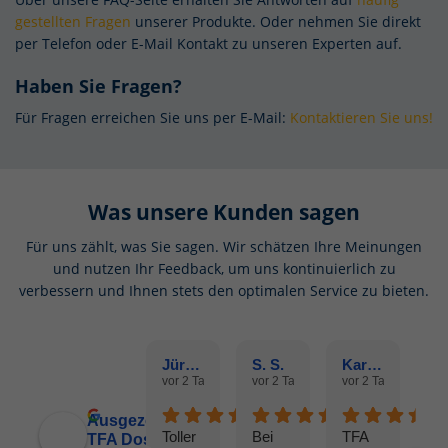
Mar
Marketing (3)
gestellten Fragen
unserer Produkte. Oder nehmen Sie direkt
per Telefon oder E-Mail Kontakt zu unseren Experten auf.
Marketing Cookies werden von Drittanbietern oder Publishern
verwendet, um personalisierte Werbung anzuzeigen. Sie tun dies, indem
Haben Sie Fragen?
sie Besucher über Websites hinweg verfolgen.
Cookie-Informationen anzeigen
Für Fragen erreichen Sie uns per E-Mail:
Kontaktieren Sie uns!
Ext
Externe Medien (4)
Wir nutzen Cookies von sozialen Netzwerken, um Ihnen erweiterte
Inhalte zu unseren Produkten zu zeigen und um in den Netzwerken u.a.
Was unsere Kunden sagen
Zielgruppen zu bilden und für diese relevante Werbung anzubieten.
Dazu werden anonymisierte Daten Ihres Surfverhaltens an die
Für uns zählt, was Sie sagen. Wir schätzen Ihre Meinungen
Netzwerke übertragen und dort unter Umständen mit weiteren Daten
und nutzen Ihr Feedback, um uns kontinuierlich zu
aus dem Netzwerk zusammengeführt.
verbessern und Ihnen stets den optimalen Service zu bieten.
Cookie-Informationen anzeigen
Datenschutzerklärung
Impressum
Jürgen U.
S. S.
Karine M.
vor 2 Tagen
vor 2 Tagen
vor 2 Tagen
vo
Ausgezeichnet
Toller
Bei
TFA
TFA Dostmann