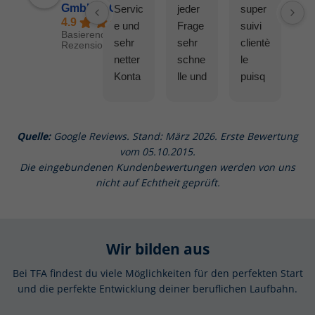
GmbH & Co. KG
Servic
jeder
super
4.9
e und
Frage
suivi
Basierend auf 589
sehr
sehr
clientè
Rezensionen
netter
schne
le
Konta
lle und
puisq
kt 😊
ausfü
ue ma
hrlich
statio
e
n est
Quelle:
Google Reviews. Stand: März 2026. Erste Bewertung
Ausku
tombé
vom 05.10.2015.
nft
e en
Die eingebundenen Kundenbewertungen werden von uns
und
panne
nicht auf Echtheit geprüft.
Inform
et ils
atione
n'ont
n.
pas
Wir bilden aus
Sehr
hésité
kulant
à me
Bei TFA findest du viele Möglichkeiten für den perfekten Start
.
la
und die perfekte Entwicklung deiner beruflichen Laufbahn.
chang
er.