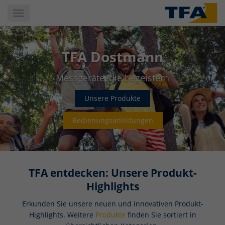
Skip
Toggle
to
navigation
main
content
TFA Dostmann
Messgeräte, die begeistern
Unsere Produkte
Bedienungsanleitungen
TFA entdecken: Unsere Produkt-
Highlights
Erkunden Sie unsere neuen und innovativen Produkt-
Highlights. Weitere
Produkte
finden Sie sortiert in