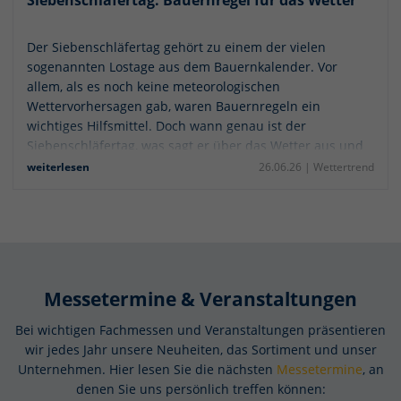
Der Siebenschläfertag gehört zu einem der vielen
sogenannten Lostage aus dem Bauernkalender. Vor
allem, als es noch keine meteorologischen
Wettervorhersagen gab, waren Bauernregeln ein
wichtiges Hilfsmittel. Doch wann genau ist der
Siebenschläfertag, was sagt er über das Wetter aus und
wie verlässlich ist die Bauernregel?
weiterlesen
26.06.26 |
Wettertrend
Messetermine & Veranstaltungen
Bei wichtigen Fachmessen und Veranstaltungen präsentieren
wir jedes Jahr unsere Neuheiten, das Sortiment und unser
Unternehmen. Hier lesen Sie die nächsten
Messetermine
, an
denen Sie uns persönlich treffen können: