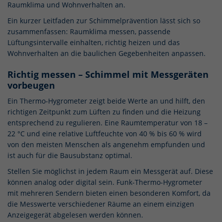
Raumklima und Wohnverhalten an.
Diese Cookies sind für den Betrieb der Seite unbedingt notwendig und
ermöglichen beispielsweise sicherheitsrelevante Funktionalitäten.
Ein kurzer Leitfaden zur Schimmelprävention lässt sich so
zusammenfassen: Raumklima messen, passende
Cookie-Informationen anzeigen
Lüftungsintervalle einhalten, richtig heizen und das
Mar
Marketing (3)
Wohnverhalten an die baulichen Gegebenheiten anpassen.
Marketing Cookies werden von Drittanbietern oder Publishern
Richtig messen – Schimmel mit Messgeräten
verwendet, um personalisierte Werbung anzuzeigen. Sie tun dies, indem
vorbeugen
sie Besucher über Websites hinweg verfolgen.
Ein Thermo-Hygrometer zeigt beide Werte an und hilft, den
Cookie-Informationen anzeigen
richtigen Zeitpunkt zum Lüften zu finden und die Heizung
Ext
Externe Medien (4)
entsprechend zu regulieren. Eine Raumtemperatur von 18 –
22 °C und eine relative Luftfeuchte von 40 % bis 60 % wird
Wir nutzen Cookies von sozialen Netzwerken, um Ihnen erweiterte
von den meisten Menschen als angenehm empfunden und
Inhalte zu unseren Produkten zu zeigen und um in den Netzwerken u.a.
ist auch für die Bausubstanz optimal.
Zielgruppen zu bilden und für diese relevante Werbung anzubieten.
Dazu werden anonymisierte Daten Ihres Surfverhaltens an die
Stellen Sie möglichst in jedem Raum ein Messgerät auf. Diese
Netzwerke übertragen und dort unter Umständen mit weiteren Daten
aus dem Netzwerk zusammengeführt.
können analog oder digital sein. Funk-Thermo-Hygrometer
mit mehreren Sendern bieten einen besonderen Komfort, da
Cookie-Informationen anzeigen
die Messwerte verschiedener Räume an einem einzigen
Datenschutzerklärung
Impressum
Anzeigegerät abgelesen werden können.