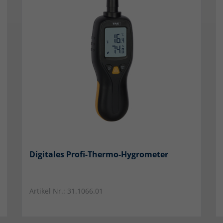
ielsweise sicherheitsrelevante Funktionalitäten.
Cookie-Informationen anzeigen
keting (3)
eting Cookies werden von Drittanbietern oder Publishern verwendet, um
nalisierte Werbung anzuzeigen. Sie tun dies, indem sie Besucher über Websites
eg verfolgen.
Cookie-Informationen anzeigen
erne Medien (4)
utzen Cookies von sozialen Netzwerken, um Ihnen erweiterte Inhalte zu unseren
kten zu zeigen und um in den Netzwerken u.a. Zielgruppen zu bilden und für die
vante Werbung anzubieten. Dazu werden anonymisierte Daten Ihres Surfverhalte
Netzwerke übertragen und dort unter Umständen mit weiteren Daten aus dem
Digitales Profi-Thermo-Hygrometer
werk zusammengeführt.
Cookie-Informationen anzeigen
Datenschutzerklärung
Imp
Artikel Nr.: 31.1066.01