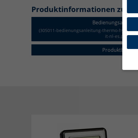
Produktinformationen zum 
Bedienungsanleitu
(305011-bedienungsanleitung-thermo-hygromete
it-nl-es.pdf)
Produktblatt
Hier 
Ihre 
Info
Al
Daten
Not
Diese