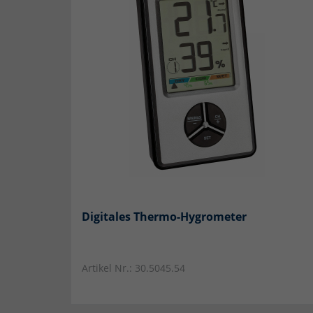
beisp
Mar
Mark
perso
hinw
Ext
Wir n
Produ
rele
die 
Digitales Thermo-Hygrometer
Netz
Artikel Nr.: 30.5045.54