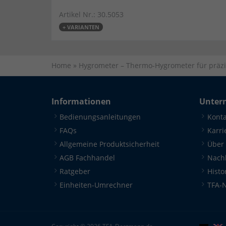
Artikel Nr.: 30.5053
+ VARIANTEN
Home
»
Hygrometer – Thermo-Hygrometer für präz
Informationen
Unter
Bedienungsanleitungen
Konta
FAQs
Karri
Allgemeine Produktsicherheit
Über
AGB Fachhandel
Nachh
Ratgeber
Histo
Einheiten-Umrechner
TFA-