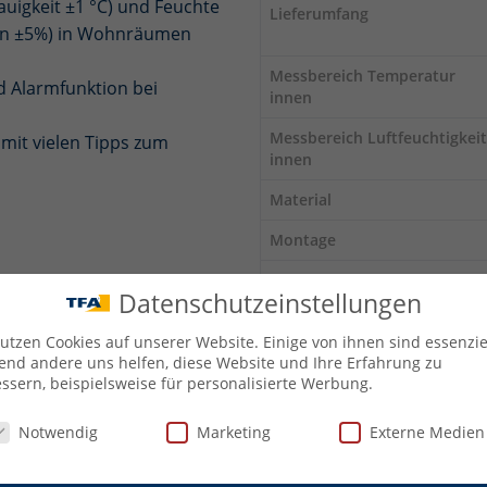
igkeit ±1 °C) und Feuchte
Lieferumfang
ten ±5%) in Wohnräumen
Messbereich Temperatur
d Alarmfunktion bei
innen
Messbereich Luftfeuchtigkeit
mit vielen Tipps zum
innen
Material
Montage
Energieversorgung
Datenschutzeinstellungen
Batterien
utzen Cookies auf unserer Website. Einige von ihnen sind essenziel
Batterien inklusive
nd andere uns helfen, diese Website und Ihre Erfahrung zu
ssern, beispielsweise für personalisierte Werbung.
Abmessungen
schutzeinstellungen
Notwendig
Marketing
Externe Medien
Gewicht