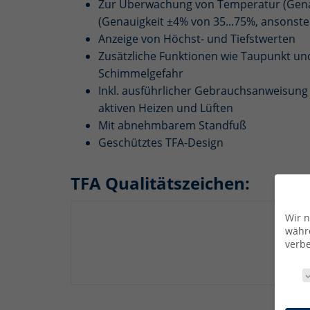
Zur Überwachung von Temperatur (Genau
(Genauigkeit ±4% von 35...75%, ansons
Anzeige von Höchst- und Tiefstwerten
Zusätzliche Funktionen wie Taupunkt un
Schimmelgefahr
Inkl. ausführlicher Gebrauchsanweisung 
aktiven Heizen und Lüften
Mit abnehmbarem Standfuß
Geschütztes TFA-Design
TFA Qualitätszeichen:
Wir n
währe
verbe
Daten