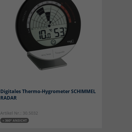
Marketing
Externe Medien
se
ns an
Digitales Thermo-Hygrometer SCHIMMEL
RADAR
ressum
Artikel Nr.: 30.5032
+ 360° ANSICHT