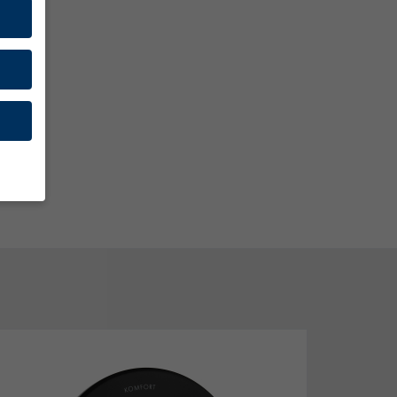
en
n.
Zurück