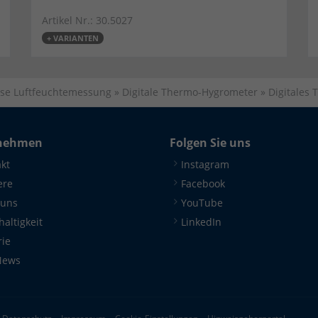
Artikel Nr.: 30.5027
+ VARIANTEN
ise Luftfeuchtemessung
»
Digitale Thermo-Hygrometer
»
Digitale
nehmen
Folgen Sie uns
kt
Instagram
ere
Facebook
 uns
YouTube
altigkeit
LinkedIn
rie
News