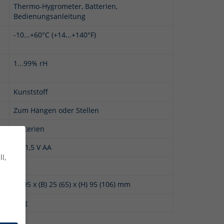
Thermo-Hygrometer, Batterien,
Bedienungsanleitung
-10...+60°C (+14...+140°F)
1...99% rH
Kunststoff
Zum Hängen oder Stellen
Batterien
2 x 1,5 V AA
l,
ja
(L) 95 x (B) 25 (65) x (H) 95 (106) mm
90 g