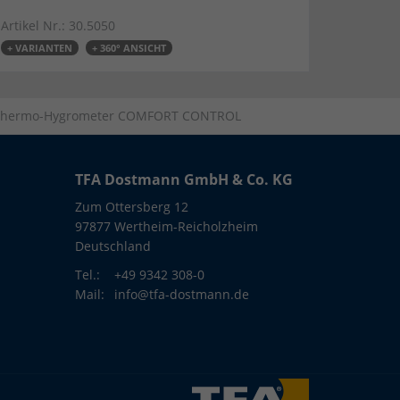
Artikel Nr.: 30.5050
+ VARIANTEN
+ 360° ANSICHT
s Thermo-Hygrometer COMFORT CONTROL
TFA Dostmann GmbH & Co. KG
Zum Ottersberg 12
97877 Wertheim-Reicholzheim
Deutschland
Tel.:
+49 9342 308-0
Mail:
info@tfa-dostmann.de