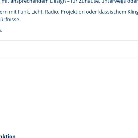
k mit ansprechendem Design – für Zuhause, unterwegs oder
 mit Funk, Licht, Radio, Projektion oder klassischem Kling
ürfnisse.
.
nktion