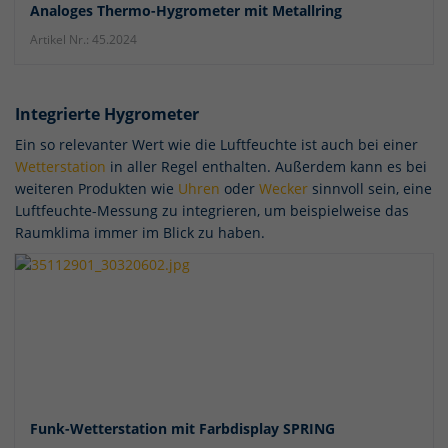
Inhalte zu unseren Produkten zu zeigen und um in den Netzwerken u.a.
Analoges Thermo-Hygrometer mit Metallring
Zielgruppen zu bilden und für diese relevante Werbung anzubieten.
Artikel Nr.: 45.2024
Dazu werden anonymisierte Daten Ihres Surfverhaltens an die
Netzwerke übertragen und dort unter Umständen mit weiteren Daten
aus dem Netzwerk zusammengeführt.
Cookie-Informationen anzeigen
Integrierte Hygrometer
Datenschutzerklärung
Impressum
Ein so relevanter Wert wie die Luftfeuchte ist auch bei einer
Wetterstation
in aller Regel enthalten. Außerdem kann es bei
weiteren Produkten wie
Uhren
oder
Wecker
sinnvoll sein, eine
Luftfeuchte-Messung zu integrieren, um beispielweise das
Raumklima immer im Blick zu haben.
Funk-Wetterstation mit Farbdisplay SPRING