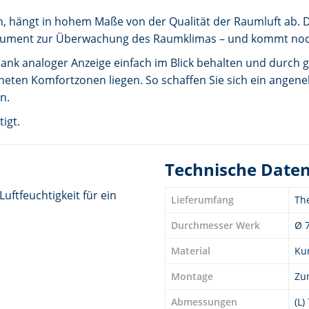
en, hängt in hohem Maße von der Qualität der Raumluft ab
strument zur Überwachung des Raumklimas – und kommt noch
ank analoger Anzeige einfach im Blick behalten und durch g
hneten Komfortzonen liegen. So schaffen Sie sich ein an
n.
igt.
Technische Date
uftfeuchtigkeit für ein
Lieferumfang
Th
Durchmesser Werk
Ø 
Material
Kun
Montage
Zu
Abmessungen
(L)