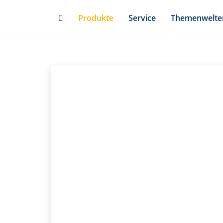
Skip
Produkte
Service
Themenwelte
to
main
content