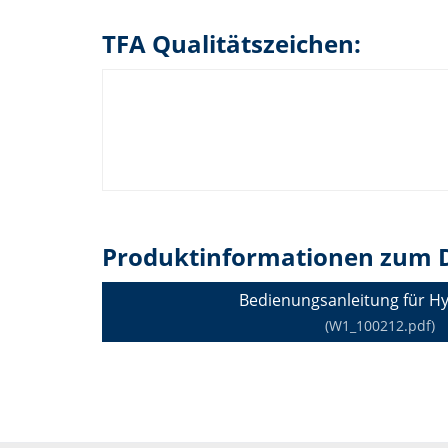
TFA Qualitätszeichen:
Produktinformationen zum 
Bedienungsanleitung für H
(W1_100212.pdf)