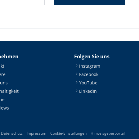
nehmen
Folgen Sie uns
kt
Instagram
ere
Facebook
 uns
YouTube
altigkeit
LinkedIn
rie
News
Datenschutz
Impressum
Cookie-Einstellungen
Hinweisgeberportal