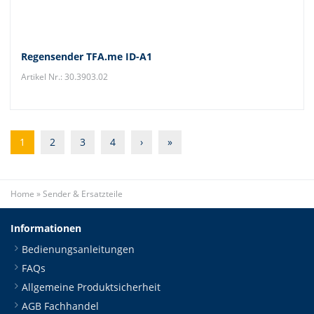
Regensender TFA.me ID-A1
Artikel Nr.: 30.3903.02
1
2
3
4
›
»
Home
»
Sender & Ersatzteile
Informationen
Bedienungsanleitungen
FAQs
Allgemeine Produktsicherheit
AGB Fachhandel