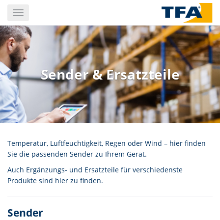
Skip
Toggle
to
navigation
main
content
Sender & Ersatzteile
Temperatur, Luftfeuchtigkeit, Regen oder Wind – hier finden
Sie die passenden Sender zu Ihrem Gerät.
Auch Ergänzungs- und Ersatzteile für verschiedenste
Produkte sind hier zu finden.
Sender