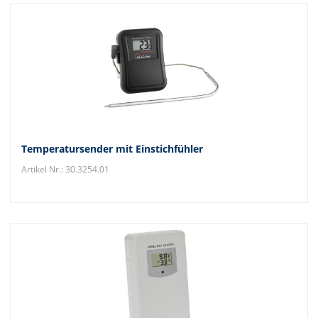
Temperatursender mit Einstichfühler
Artikel Nr.: 30.3254.01