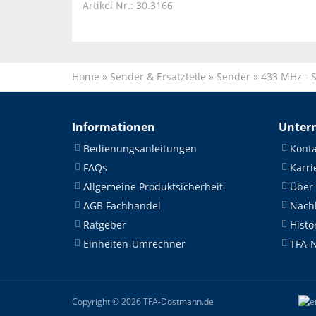
Artikel Nr.: 30.3166
Home
»
Sender & Ersatzteile
»
Sender
»
433 MHz - 
Informationen
Unter
Bedienungsanleitungen
Konta
FAQs
Karri
Allgemeine Produktsicherheit
Über
AGB Fachhandel
Nachh
Ratgeber
Histo
Einheiten-Umrechner
TFA-
Copyright © 2026 TFA-Dostmann.de