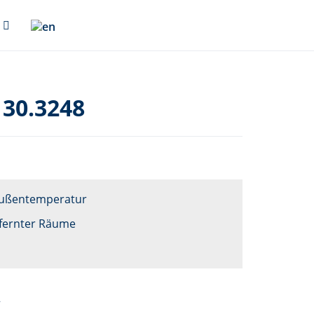
30.3248
Außentemperatur
tfernter Räume
2