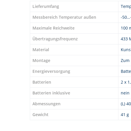
Lieferumfang
Temp
Messbereich Temperatur außen
-50…
Maximale Reichweite
100 
Übertragungsfrequenz
433 
Material
Kunst
Montage
Zum 
Energieversorgung
Batte
Batterien
2 x 1
Batterien inklusive
nein
Abmessungen
(L) 4
Gewicht
41 g