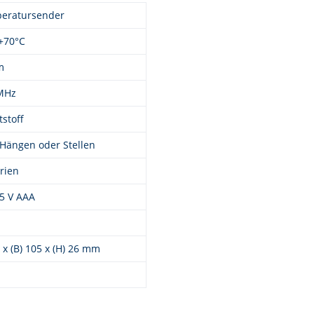
eratursender
+70°C
m
MHz
stoff
Hängen oder Stellen
rien
,5 V AAA
0 x (B) 105 x (H) 26 mm