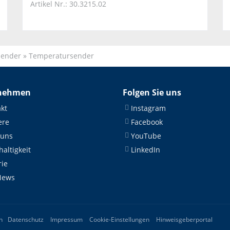
Artikel Nr.: 30.3215.02
Sender
»
Temperatursender
nehmen
Folgen Sie uns
kt
Instagram
ere
Facebook
 uns
YouTube
altigkeit
LinkedIn
rie
News
Datenschutz
Impressum
Cookie-Einstellungen
Hinweisgeberportal