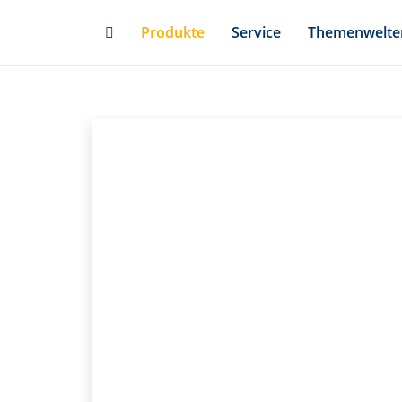
Skip
Produkte
Service
Themenwelte
to
main
content