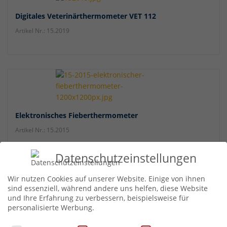
Digitales Veterinärthermometer VET 112
Artikel Nr.: 15.2019
Elektronisches Fieberthermometer
Artikel Nr.: 15.2015
Datenschutzeinstellungen
Wir nutzen Cookies auf unserer Website. Einige von ihnen
sind essenziell, während andere uns helfen, diese Website
Elektronisches Fieberthermometer
und Ihre Erfahrung zu verbessern, beispielsweise für
personalisierte Werbung.
Artikel Nr.: 15.2008
Datenschutzeinstellungen