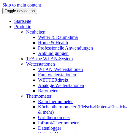
Skip to main content
Toggle navigation
Startseite
Produkte
Neuheiten
Wetter & Raumklima
Home & Health
Professionelle Anwendungen
Ankündigungen
TFA.me WLAN-System
Wetterstationen
WLAN-Wetterstationen
Funkwetterstationen
WETTERdirekt
Analoge Wetterstationen
Barometer
Thermometer
Raumthermometer
Küchenthermometer (Fleisch-/Braten-/Einstich-
& mehr)
Grillthermometer
Infrarot-Thermometer
Datenlogger