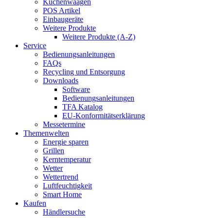
Küchenwaagen
POS Artikel
Einbaugeräte
Weitere Produkte
Weitere Produkte (A-Z)
Service
Bedienungsanleitungen
FAQs
Recycling und Entsorgung
Downloads
Software
Bedienungsanleitungen
TFA Katalog
EU-Konformitätserklärung
Messetermine
Themenwelten
Energie sparen
Grillen
Kerntemperatur
Wetter
Wettertrend
Luftfeuchtigkeit
Smart Home
Kaufen
Händlersuche