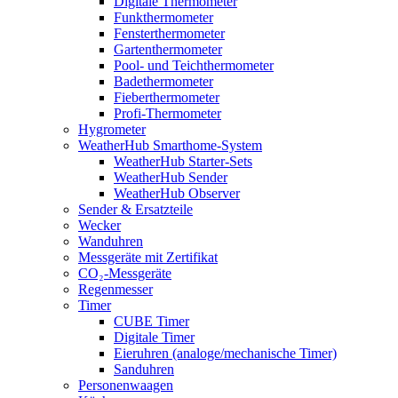
Digitale Thermometer
Funkthermometer
Fensterthermometer
Gartenthermometer
Pool- und Teichthermometer
Badethermometer
Fieberthermometer
Profi-Thermometer
Hygrometer
WeatherHub Smarthome-System
WeatherHub Starter-Sets
WeatherHub Sender
WeatherHub Observer
Sender & Ersatzteile
Wecker
Wanduhren
Messgeräte mit Zertifikat
CO₂-Messgeräte
Regenmesser
Timer
CUBE Timer
Digitale Timer
Eieruhren (analoge/mechanische Timer)
Sanduhren
Personenwaagen