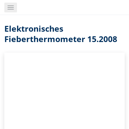
Skip
Toggle
to
navigation
main
content
Elektronisches
Fieberthermometer 15.2008