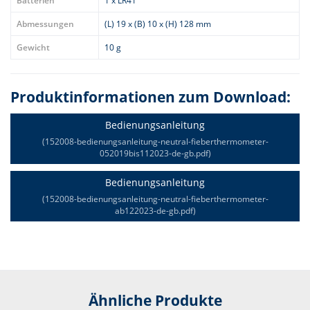
Batterien
1 x LR41
Abmessungen
(L) 19 x (B) 10 x (H) 128 mm
Gewicht
10 g
Produktinformationen zum Download:
Bedienungsanleitung
(152008-bedienungsanleitung-neutral-fieberthermometer-
052019bis112023-de-gb.pdf)
Bedienungsanleitung
(152008-bedienungsanleitung-neutral-fieberthermometer-
ab122023-de-gb.pdf)
Ähnliche Produkte