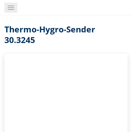
Skip
Toggle
to
navigation
main
content
Thermo-Hygro-Sender
30.3245