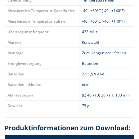
Lieferumfang
Temperatursender
Messbereich Temperatur-Kabelfühler
-40...+60°C (-40...+140°F)
Messbereich Temperatur außen
-40...+60°C (-40...+140°F)
Übertragungsfrequenz
433 MHz
Material
Kunststoff
Montage
Zum Hängen oder Stellen
Energieversorgung
Batterien
Batterien
2 x 1,5 V AAA
Batterien inklusive
nein
Abmessungen
(L) 40 x (B) 28 x (H) 133 mm
Gewicht
75 g
Produktinformationen zum Download: