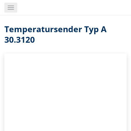
Skip
Toggle
to
navigation
main
content
Temperatursender Typ A
30.3120