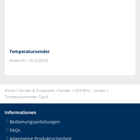
Temperatursender
Artikel Nr.: 30.3228.02
Home
»
Sender & Ersatzteile
»
Sender
»
433 MHz - Sender
»
Temperatursender Typ A
Informationen
Bedienungsanleitungen
FAQs
Allgemeine Produktsicherheit