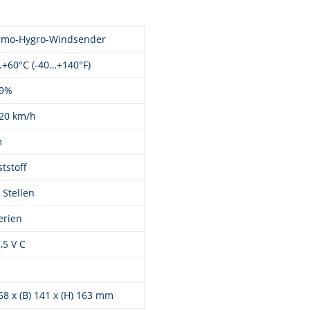
rmo-Hygro-Windsender
..+60°C (-40…+140°F)
99%
120 km/h
m
tstoff
Stellen
erien
1,5 V C
468 x (B) 141 x (H) 163 mm