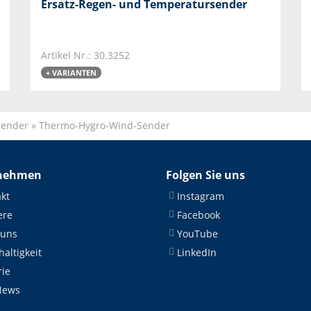
Ersatz-Regen- und Temperatursender
Artikel Nr.: 30.3252
+ VARIANTEN
Sender
»
Thermo-Hygro-Wind-Sender
nehmen
Folgen Sie uns
kt
Instagram
ere
Facebook
 uns
YouTube
altigkeit
LinkedIn
rie
News