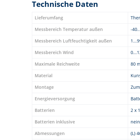
Technische Daten
Lieferumfang
The
Messbereich Temperatur außen
-40.
Messbereich Luftfeuchtigkeit außen
1...
Messbereich Wind
0...
Maximale Reichweite
80 
Material
Kuns
Montage
Zum 
Energieversorgung
Batt
Batterien
2 x 
Batterien inklusive
nein
Abmessungen
(L) 