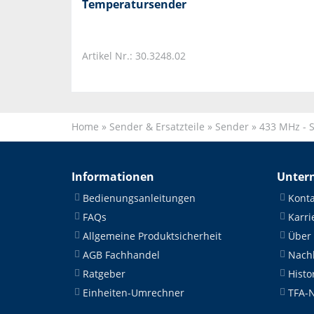
Temperatursender
Artikel Nr.: 30.3248.02
Home
»
Sender & Ersatzteile
»
Sender
»
433 MHz - 
Informationen
Unter
Bedienungsanleitungen
Konta
FAQs
Karri
Allgemeine Produktsicherheit
Über
AGB Fachhandel
Nachh
Ratgeber
Histo
Einheiten-Umrechner
TFA-