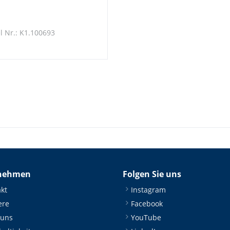
el Nr.: K1.100693
nehmen
Folgen Sie uns
kt
Instagram
ere
Facebook
 uns
YouTube