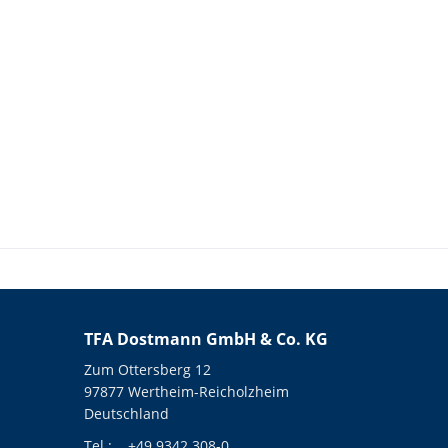
TFA Dostmann GmbH & Co. KG
Zum Ottersberg 12
97877 Wertheim-Reicholzheim
Deutschland
Tel.:
+49 9342 308-0