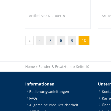
Artikel Nr.: K1.100918
Artik
«
‹
7
8
9
10
Home
»
Sender & Ersatzteile
»
Seite 10
Informationen
Unter
Bedienungsanleitungen
Konta
FAQs
Karri
Allgemeine Produktsicherheit
Über