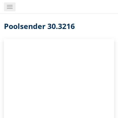
Skip
Toggle
to
navigation
main
content
Poolsender 30.3216