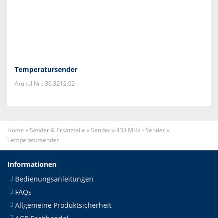
Temperatursender
Artikel Nr.: 30.3212.02
Home
»
Sender & Ersatzteile
»
Sender
»
433 MHz - Sender
»
Temperatursender
Informationen
Bedienungsanleitungen
FAQs
Allgemeine Produktsicherheit