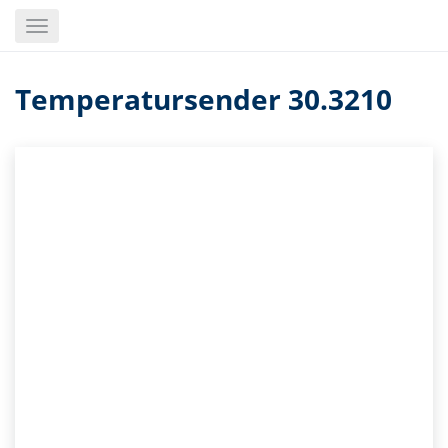
Skip
Toggle
to
navigation
main
content
Temperatursender 30.3210