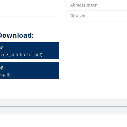
Abmessungen
Gewicht
Download:
ng
de-gb-fr-it-nl-es.pdf)
ng
e.pdf)