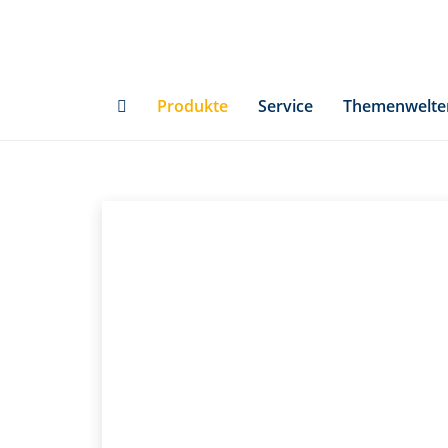
Skip
to
main
content
Produkte
Service
Themenwelte