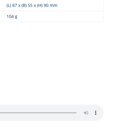
(L) 87 x (B) 55 x (H) 90 mm
104 g