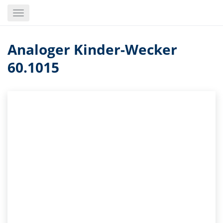
Skip
Toggle
to
navigation
main
content
Analoger Kinder-Wecker
60.1015