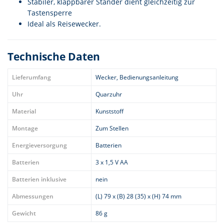
Stabiler, klappbarer Ständer dient gleichzeitig zur
Tastensperre
Ideal als Reisewecker.
Technische Daten
Lieferumfang
Wecker, Bedienungsanleitung
Uhr
Quarzuhr
Material
Kunststoff
Montage
Zum Stellen
Energieversorgung
Batterien
Batterien
3 x 1,5 V AA
Batterien inklusive
nein
Abmessungen
(L) 79 x (B) 28 (35) x (H) 74 mm
Gewicht
86 g