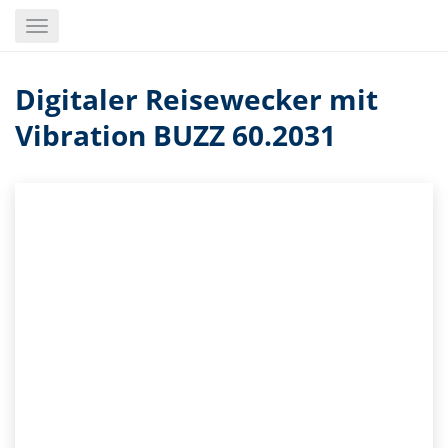
Skip
Toggle
to
navigation
main
content
Digitaler Reisewecker mit
Vibration BUZZ 60.2031