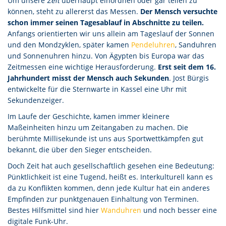
Um unsere
Zeit
überhaupt einordnen oder gar teilen zu
können, steht zu allererst das Messen.
Der Mensch versuchte
schon immer seinen Tagesablauf in Abschnitte zu teilen.
Anfangs orientierten wir uns allein am Tageslauf der Sonnen
und den Mondzyklen, später kamen
Pendeluhren
, Sanduhren
und Sonnenuhren hinzu. Von Ägypten bis Europa war das
Zeitmessen eine wichtige Herausforderung.
Erst
seit dem 16.
Jahrhundert misst der Mensch auch Sekunden
. Jost Bürgis
entwickelte für die Sternwarte in Kassel eine Uhr mit
Sekundenzeiger.
Im Laufe der Geschichte, kamen immer kleinere
Maßeinheiten hinzu um Zeitangaben zu machen. Die
berühmte Millisekunde ist uns aus Sportwettkämpfen gut
bekannt, die über den Sieger entscheiden.
Doch Zeit hat auch gesellschaftlich gesehen eine Bedeutung:
Pünktlichkeit ist eine Tugend, heißt es. Interkulturell kann es
da zu Konflikten kommen, denn jede Kultur hat ein anderes
Empfinden zur punktgenauen Einhaltung von Terminen.
Bestes Hilfsmittel sind hier
Wanduhren
und noch besser eine
digitale Funk-Uhr.