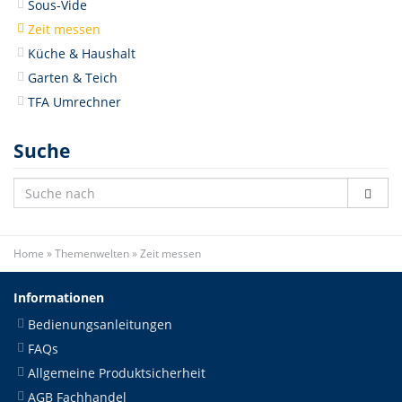
Sous-Vide
Zeit messen
Küche & Haushalt
Garten & Teich
TFA Umrechner
Suche
Home
»
Themenwelten
»
Zeit messen
Informationen
Bedienungsanleitungen
FAQs
Allgemeine Produktsicherheit
AGB Fachhandel