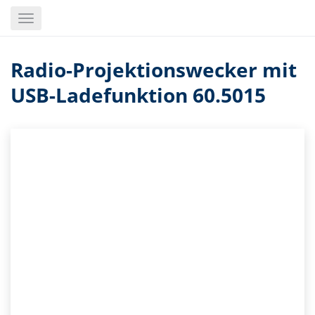
Skip
Toggle
to
navigation
main
content
Radio-Projektionswecker mit
USB-Ladefunktion 60.5015