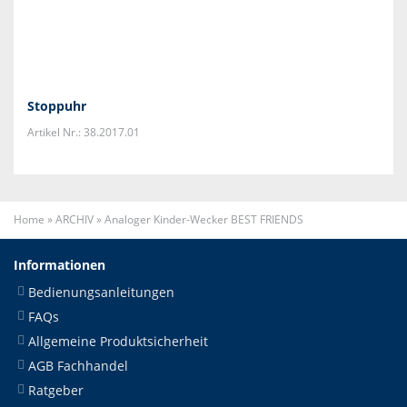
Stoppuhr
Artikel Nr.: 38.2017.01
Home
»
ARCHIV
»
Analoger Kinder-Wecker BEST FRIENDS
Informationen
Bedienungsanleitungen
FAQs
Allgemeine Produktsicherheit
AGB Fachhandel
Ratgeber