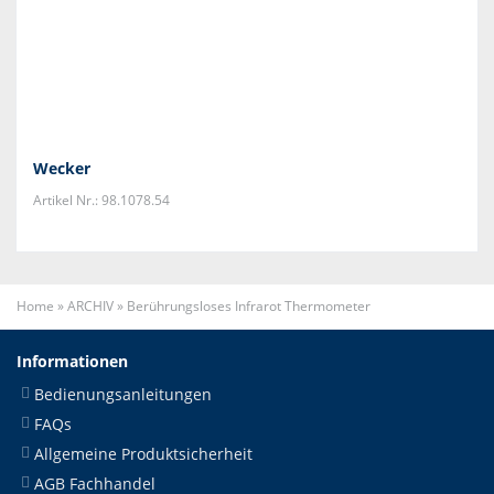
Wecker
Artikel Nr.: 98.1078.54
Home
»
ARCHIV
»
Berührungsloses Infrarot Thermometer
Informationen
Bedienungsanleitungen
FAQs
Allgemeine Produktsicherheit
AGB Fachhandel