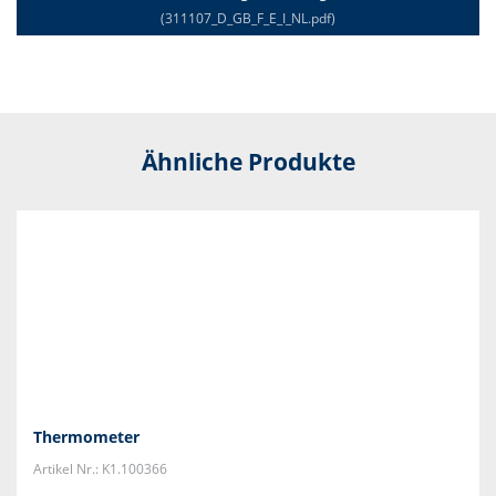
(311107_D_GB_F_E_I_NL.pdf)
Ähnliche Produkte
Thermometer
Artikel Nr.: K1.100366