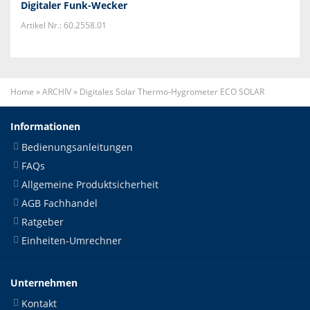
Digitaler Funk-Wecker
Artikel Nr.: 60.2558.01
Home
»
ARCHIV
»
Digitales Solar Thermo-Hygrometer ECO SOLAR
Informationen
Bedienungsanleitungen
FAQs
Allgemeine Produktsicherheit
AGB Fachhandel
Ratgeber
Einheiten-Umrechner
Unternehmen
Kontakt