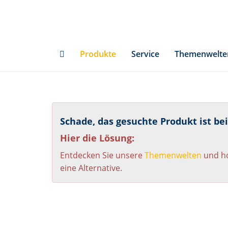
Skip
to
main
content
Produkte
Service
Themenwelte
Schade, das gesuchte Produkt ist be
Hier die Lösung:
Entdecken Sie unsere
Themenwelten
und ho
eine Alternative.