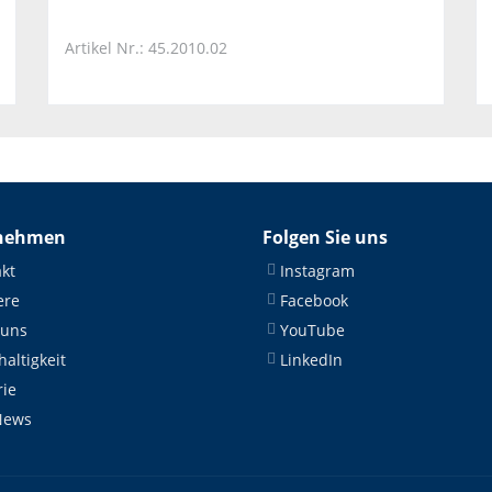
Artikel Nr.: 45.2010.02
nehmen
Folgen Sie uns
kt
Instagram
ere
Facebook
 uns
YouTube
altigkeit
LinkedIn
rie
News