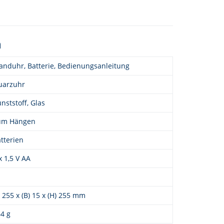
n
nduhr, Batterie, Bedienungsanleitung
uarzuhr
nststoff, Glas
um Hängen
tterien
x 1,5 V AA
) 255 x (B) 15 x (H) 255 mm
4 g