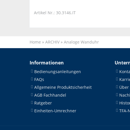
Artikel Nr.: 30.3146.IT
Home
»
ARCHIV
»
Analoge Wanduhr
Informationen
Unter
Bedienungsanleitungen
Konta
FAQs
Karri
Allgemeine Produktsicherheit
Über
AGB Fachhandel
Nachh
Ratgeber
Histo
Einheiten-Umrechner
TFA-