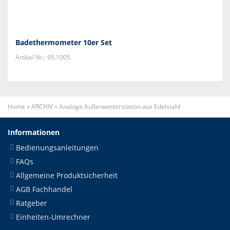
Badethermometer 10er Set
Artikel Nr.: 95.1005
Home
»
ARCHIV
»
Analoge Außenwetterstation aus Edelstahl
Informationen
Bedienungsanleitungen
FAQs
Allgemeine Produktsicherheit
AGB Fachhandel
Ratgeber
Einheiten-Umrechner