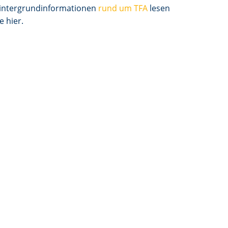
intergrundinformationen
rund um TFA
lesen
e hier.