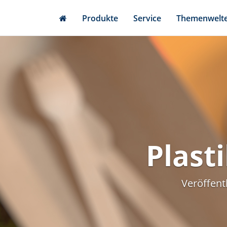
Skip
Produkte
Service
Themenwelt
to
main
content
Plasti
Veröffent