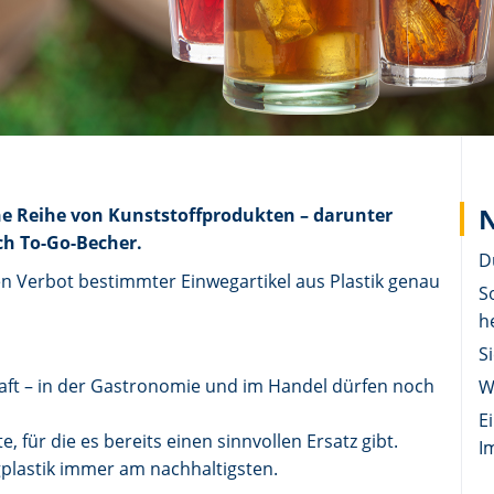
N
ine Reihe von Kunststoffprodukten – darunter
ch To-Go-Becher.
D
n Verbot bestimmter Einwegartikel aus Plastik genau
S
h
S
Kraft – in der Gastronomie und im Handel dürfen noch
W
E
, für die es bereits einen sinnvollen Ersatz gibt.
I
gplastik immer am nachhaltigsten.