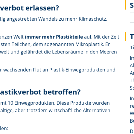
verbot erlassen?
istig angestrebten Wandels zu mehr Klimaschutz,
ganzen Welt
immer mehr Plastikteile
auf. Mit der Zeit
insten Teilchen, dem sogenannten Mikroplastik. Er
T
mwelt und gefährdet die Lebensräume in den Meeren
I
A
mer wachsenden Flut an Plastik-Einwegprodukten und
A
T
S
astikverbot betroffen?
I
esamt 10 Einwegprodukten. Diese Produkte wurden
r
haltige, aber trotzdem wirtschaftliche Alternativen
W
B
len:
D