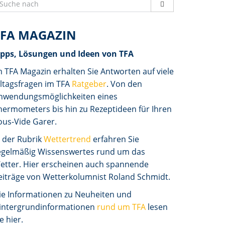
TFA MAGAZIN
ipps, Lösungen und Ideen von TFA
m TFA Magazin erhalten Sie Antworten auf viele
lltagsfragen im TFA
Ratgeber
. Von den
nwendungsmöglichkeiten eines
hermometers bis hin zu Rezeptideen für Ihren
ous-Vide Garer.
n der Rubrik
Wettertrend
erfahren Sie
egelmäßig Wissenswertes rund um das
etter. Hier erscheinen auch spannende
eiträge von Wetterkolumnist Roland Schmidt.
ie Informationen zu Neuheiten und
intergrundinformationen
rund um TFA
lesen
e hier.