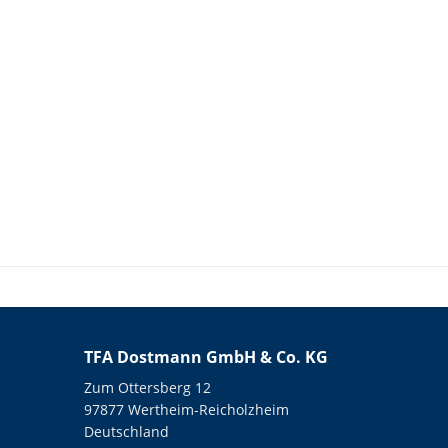
TFA Dostmann GmbH & Co. KG
Zum Ottersberg 12
97877 Wertheim-Reicholzheim
Deutschland