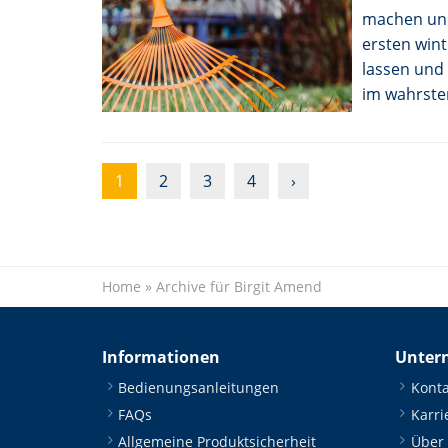
machen und 
ersten wint
lassen und
im wahrsten
1
2
3
4
›
Home
»
Archive für Birgit Amend
Informationen
Unter
Bedienungsanleitungen
Konta
FAQs
Karri
Allgemeine Produktsicherheit
Über