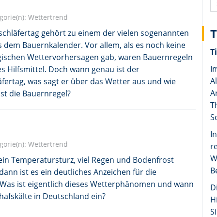
gorie(n):
Wettertrend
schläfertag gehört zu einem der vielen sogenannten
 dem Bauernkalender. Vor allem, als es noch keine
T
ischen Wettervorhersagen gab, waren Bauernregeln
I
es Hilfsmittel. Doch wann genau ist der
A
fertag, was sagt er über das Wetter aus und wie
A
 ist die Bauernregel?
T
S
I
gorie(n):
Wettertrend
r
W
ein Temperatursturz, viel Regen und Bodenfrost
B
dann ist es ein deutliches Anzeichen für die
. Was ist eigentlich dieses Wetterphänomen und wann
D
chafskälte in Deutschland ein?
H
Si