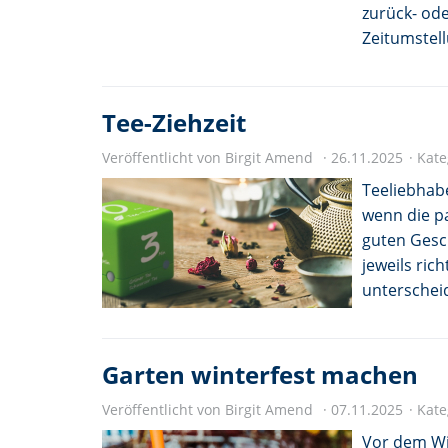
zurück- ode
Zeitumstel
Tee-Ziehzeit
Veröffentlicht von Birgit Amend
26.11.2025
Kate
Teeliebhabe
wenn die pa
guten Gesc
jeweils ric
unterscheid
Garten winterfest machen
Veröffentlicht von Birgit Amend
07.11.2025
Kate
Vor dem Win