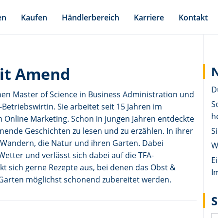
en
Kaufen
Händlerbereich
Karriere
Kontakt
git Amend
N
D
nen Master of Science in Business Administration und
S
-Betriebswirtin. Sie arbeitet seit 15 Jahren im
h
im Online Marketing. Schon in jungen Jahren entdeckte
nnende Geschichten zu lesen und zu erzählen. In ihrer
S
as Wandern, die Natur und ihren Garten. Dabei
W
etter und verlässt sich dabei auf die TFA-
E
kt sich gerne Rezepte aus, bei denen das Obst &
I
arten möglichst schonend zubereitet werden.