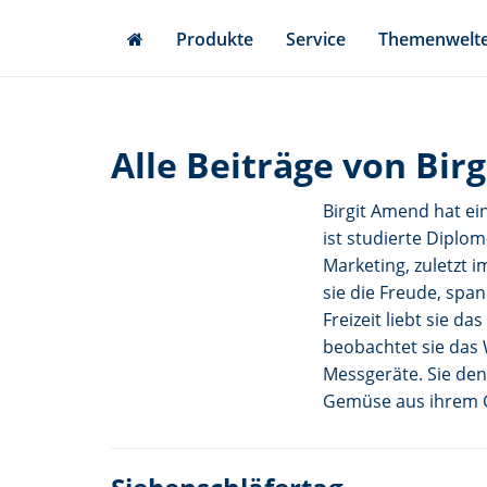
Skip
Produkte
Service
Themenwelt
to
main
content
Alle Beiträge von
Bir
Birgit Amend hat ei
ist studierte Diplom
Marketing, zuletzt 
sie die Freude, spa
Freizeit liebt sie d
beobachtet sie das W
Messgeräte. Sie den
Gemüse aus ihrem G