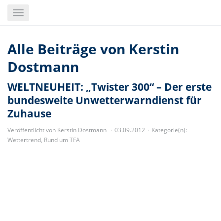
Skip
Toggle
to
navigation
main
content
Alle Beiträge von
Kerstin
Dostmann
WELTNEUHEIT: „Twister 300“ – Der erste
bundesweite Unwetterwarndienst für
Zuhause
Veröffentlicht von Kerstin Dostmann
03.09.2012
Kategorie(n):
Wettertrend
,
Rund um TFA