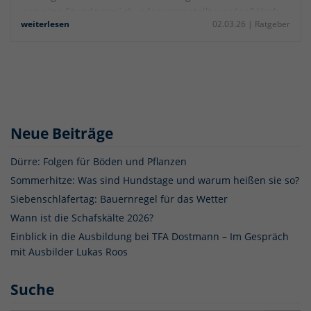
nun eine Stunde zurück- oder vorgestellt werden? Und:
weiterlesen
02.03.26 |
Ratgeber
Wie lange gibt es noch die Zeitumstellung?
Neue Beiträge
Dürre: Folgen für Böden und Pflanzen
Sommerhitze: Was sind Hundstage und warum heißen sie so?
Siebenschläfertag: Bauernregel für das Wetter
Wann ist die Schafskälte 2026?
Einblick in die Ausbildung bei TFA Dostmann – Im Gespräch
mit Ausbilder Lukas Roos
Suche