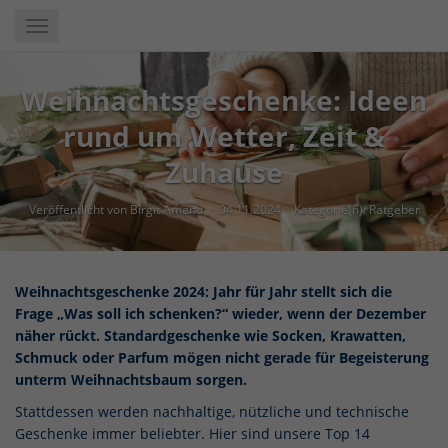
Skip
Toggle
to
navigation
main
content
Weihnachtsgeschenke: Ideen
rund um Wetter, Zeit &
Zuhause
Veröffentlicht von Birgit Amend
04.11.2024
Kategorie(n):
Ratgeber
Weihnachtsgeschenke 2024: Jahr für Jahr stellt sich die
Frage „Was soll ich schenken?“ wieder, wenn der Dezember
näher rückt. Standardgeschenke wie Socken, Krawatten,
Schmuck oder Parfum mögen nicht gerade für Begeisterung
unterm Weihnachtsbaum sorgen.
Stattdessen werden nachhaltige, nützliche und technische
Geschenke immer beliebter. Hier sind unsere Top 14