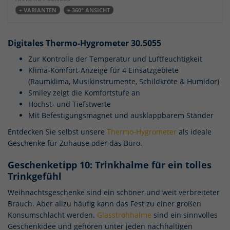
Notwendig (1)
+ VARIANTEN
+ 360° ANSICHT
Diese Cookies sind für den Betrieb der Seite unbedingt notwendig und
ermöglichen beispielsweise sicherheitsrelevante Funktionalitäten.
Cookie-Informationen anzeigen
Digitales Thermo-Hygrometer 30.5055
Zur Kontrolle der Temperatur und Luftfeuchtigkeit
Mar
Marketing (3)
Klima-Komfort-Anzeige für 4 Einsatzgebiete
Marketing Cookies werden von Drittanbietern oder Publishern
(Raumklima, Musikinstrumente, Schildkröte & Humidor)
verwendet, um personalisierte Werbung anzuzeigen. Sie tun dies, indem
Smiley zeigt die Komfortstufe an
sie Besucher über Websites hinweg verfolgen.
Höchst- und Tiefstwerte
Cookie-Informationen anzeigen
Mit Befestigungsmagnet und ausklappbarem Ständer
Entdecken Sie selbst unsere
Thermo-Hygrometer
als ideale
Ext
Externe Medien (4)
Geschenke für Zuhause oder das Büro.
Wir nutzen Cookies von sozialen Netzwerken, um Ihnen erweiterte
Inhalte zu unseren Produkten zu zeigen und um in den Netzwerken u.a.
Geschenketipp 10: Trinkhalme für ein tolles
Zielgruppen zu bilden und für diese relevante Werbung anzubieten.
Trinkgefühl
Dazu werden anonymisierte Daten Ihres Surfverhaltens an die
Netzwerke übertragen und dort unter Umständen mit weiteren Daten
Weihnachtsgeschenke sind ein schöner und weit verbreiteter
aus dem Netzwerk zusammengeführt.
Brauch. Aber allzu häufig kann das Fest zu einer großen
Cookie-Informationen anzeigen
Konsumschlacht werden.
Glasstrohhalme
sind ein sinnvolles
Datenschutzerklärung
Impressum
Geschenkidee und gehören unter jeden nachhaltigen