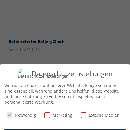
Batterietester BatteryCheck
Artikel Nr.: 98.1126
Batterietester BatteryCheck
Datenschutzeinstellungen
Schnelle Kontrolle von Batterien und Akkus
Anzeige des Ladestatus und Batteriespannung in Volt
Wir nutzen Cookies auf unserer Website. Einige von ihnen
Geeignet für die gängigsten Batterie-Typen & Akkus
sind essenziell, während andere uns helfen, diese Website
und Ihre Erfahrung zu verbessern, beispielsweise für
Benötigt keine eigene Batterie
personalisierte Werbung.
Klein, kompakt und robust
Datenschutzeinstellungen
Notwendig
Marketing
Externe Medien
Geschenketipp 9: Thermo-Hygrometer für
beste Luft