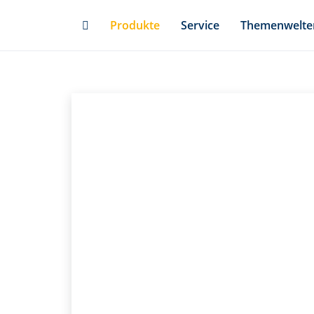
Skip
Produkte
Service
Themenwelte
to
main
content