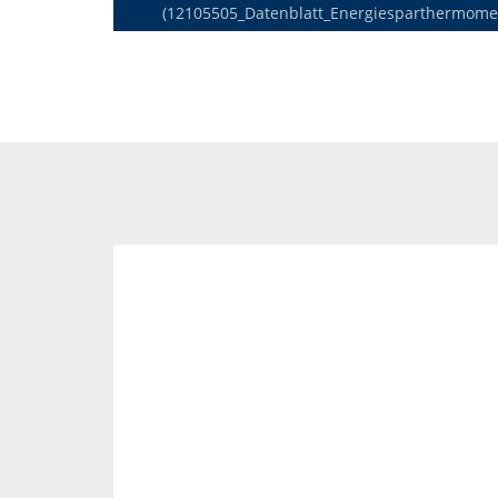
(12105505_Datenblatt_Energiesparthermome