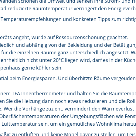
nden schonen die Umwelt und senken Ihre Strom- und Heizk
Grad reduzierte Raumtemperatur verringert den Energieverb
 Temperaturempfehlungen und konkreten Tipps zum richtige
geräts angeht, wurde auf Ressourcenschonung geachtet.
iedlich und abhängig von der Bekleidung und der Betätigun
 für die einzelnen Räume ganz unterschiedlich angesetzt.
eitlich nicht unter 20°C liegen wird, darf es in der Küch
penhaus gerne kühler sein.
tential beim Energiesparen. Und überhitzte Räume vergeuden
t einem TFA Innenthermometer und halten Sie die Raumtempe
en Sie die Heizung dann noch etwas reduzieren und die Roll
gie. Wer die Vorhänge zuzieht, vermindert den Wärmeverlus
 Oberflächentemperaturen der Umgebungsflächen wie Fenste
 Lufttemperatur sein, um ein gemütliches Wohnklima herzus
äßig zu entlüften und keine Möbel davor zu stellen, um Le