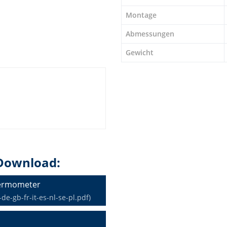
Montage
Abmessungen
Gewicht
Download:
hermometer
-gb-fr-it-es-nl-se-pl.pdf)