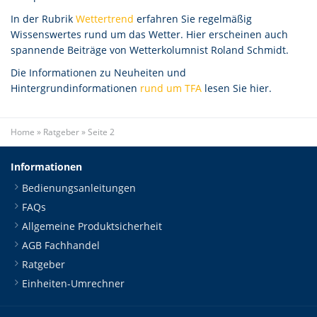
In der Rubrik
Wettertrend
erfahren Sie regelmäßig
Wissenswertes rund um das Wetter. Hier erscheinen auch
spannende Beiträge von Wetterkolumnist Roland Schmidt.
Die Informationen zu Neuheiten und
Hintergrundinformationen
rund um TFA
lesen Sie hier.
Home
»
Ratgeber
»
Seite 2
Informationen
Bedienungsanleitungen
FAQs
Allgemeine Produktsicherheit
AGB Fachhandel
Ratgeber
Einheiten-Umrechner