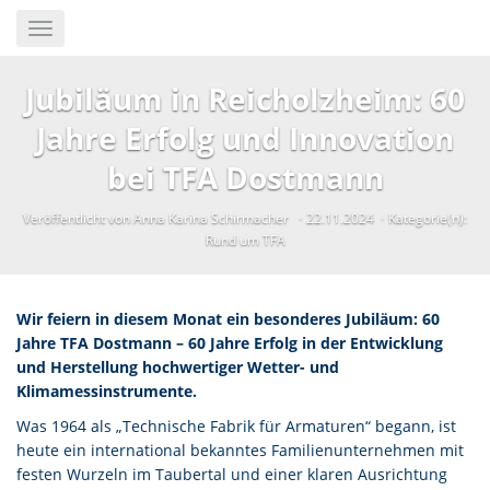
Skip
Toggle
to
navigation
main
content
Jubiläum in Reicholzheim: 60
Jahre Erfolg und Innovation
bei TFA Dostmann
Veröffentlicht von Anna Karina Schirmacher
22.11.2024
Kategorie(n):
Rund um TFA
Wir feiern in diesem Monat ein besonderes Jubiläum: 60
Jahre TFA Dostmann – 60 Jahre Erfolg in der Entwicklung
und Herstellung hochwertiger Wetter- und
Klimamessinstrumente.
Was 1964 als „Technische Fabrik für Armaturen“ begann, ist
heute ein international bekanntes Familienunternehmen mit
festen Wurzeln im Taubertal und einer klaren Ausrichtung