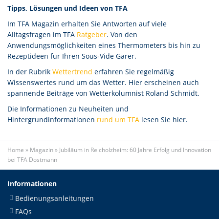
Tipps, Lösungen und Ideen von TFA
Im TFA Magazin erhalten Sie Antworten auf viele
Alltagsfragen im TFA
Ratgeber
. Von den
Anwendungsmöglichkeiten eines Thermometers bis hin zu
Rezeptideen für Ihren Sous-Vide Garer.
In der Rubrik
Wettertrend
erfahren Sie regelmäßig
Wissenswertes rund um das Wetter. Hier erscheinen auch
spannende Beiträge von Wetterkolumnist Roland Schmidt.
Die Informationen zu Neuheiten und
Hintergrundinformationen
rund um TFA
lesen Sie hier.
Home
»
Magazin
»
Jubiläum in Reicholzheim: 60 Jahre Erfolg und Innovation
bei TFA Dostmann
Informationen
Bedienungsanleitungen
FAQs