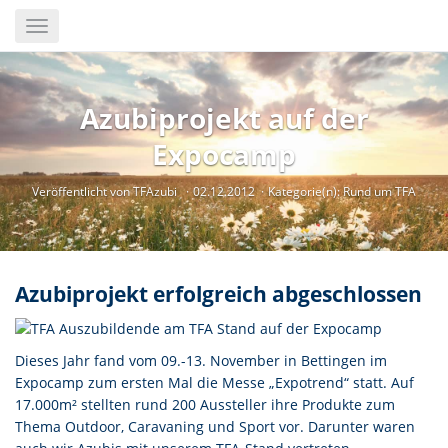
Skip
Toggle
to
navigation
main
content
Azubiprojekt auf der
Expocamp
Veröffentlicht von TFAzubi
02.12.2012
Kategorie(n):
Rund um TFA
Azubiprojekt erfolgreich abgeschlossen
Dieses Jahr fand vom 09.-13. November in Bettingen im
Expocamp zum ersten Mal die Messe „Expotrend“ statt. Auf
17.000m² stellten rund 200 Aussteller ihre Produkte zum
Thema Outdoor, Caravaning und Sport vor. Darunter waren