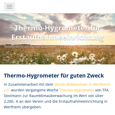
Skip
Toggle
to
navigation
main
content
Thermo-Hygrometer für
Erstaufnahmeeinrichtung
Veröffentlicht von Kerstin Dostmann
22.03.2016
Kategorie(n):
Rund um
TFA
Thermo-Hygrometer für guten Zweck
In Zusammenarbeit mit dem
Verein Willkommen in Wertheim
e.V.
wurden vergangene Woche
Thermo-Hygrometer
von TFA
Dostmann zur Raumklimaüberwachung im Wert von über
2.200,- € an den Verein und die Erstaufnahmeeinrichtung in
Wertheim übergeben.