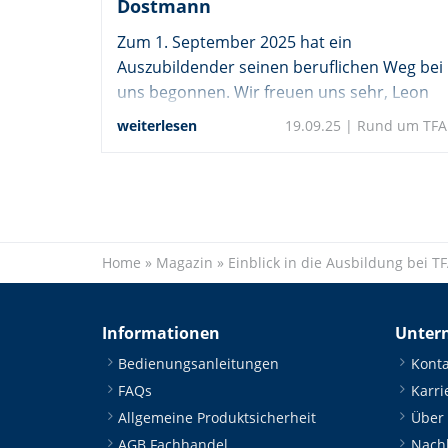
Dostmann
Zum 1. September 2025 hat ein
Auszubildender seinen beruflichen Weg bei
uns begonnen. Wir freuen uns sehr, Leon
Taut als neues Teammitglied bei TFA
weiterlesen
19.09.25 |
Rund um TFA
Dostmann begrüßen zu dürfen.
Home
»
Magazin
»
Einblick in die Ausbildung bei 
Informationen
Unter
Bedienungsanleitungen
Konta
FAQs
Karri
Allgemeine Produktsicherheit
Über
AGB Fachhandel
Nachh