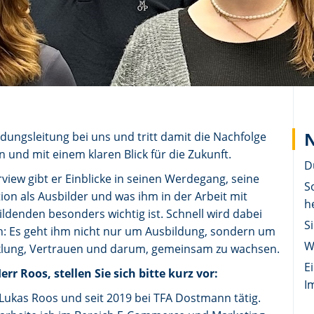
N
ungsleitung bei uns und tritt damit die Nachfolge
 und mit einem klaren Blick für die Zukunft.
D
rview gibt er Einblicke in seinen Werdegang, seine
S
ion als Ausbilder und was ihm in der Arbeit mit
h
ldenden besonders wichtig ist. Schnell wird dabei
S
h: Es geht ihm nicht nur um Ausbildung, sondern um
W
klung, Vertrauen und darum, gemeinsam zu wachsen.
E
err Roos, stellen Sie sich bitte kurz vor:
I
 Lukas Roos und seit 2019 bei TFA Dostmann tätig.