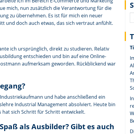
 arbeite ich im Bereich E-Commerce und Marketing
ue mich, nun zusätzlich die Verantwortung für die
ung zu übernehmen. Es ist für mich ein neuer
tt und doch auch etwas, das sich vertraut anfühlt.
T
nte ich ursprünglich, direkt zu studieren. Relativ
Ausbildung entschieden und bin auf eine Online-
I
FA Dostmann aufmerksam geworden. Rückblickend war
A
A
T
degang?
S
 Industriekaufmann und habe anschließend ein
I
slehre Industrial Management absolviert. Heute bin
r
at sich Schritt für Schritt entwickelt.
W
B
paß als Ausbilder? Gibt es auch
D