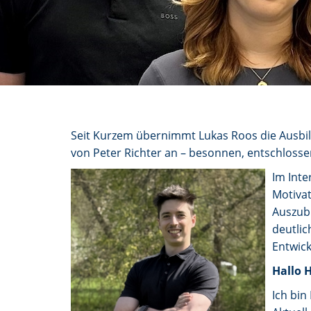
Seit Kurzem übernimmt Lukas Roos die Ausbild
von Peter Richter an – besonnen, entschlossen
Im Inte
Motivat
Auszubi
deutlic
Entwic
Hallo H
Ich bin