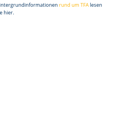
intergrundinformationen
rund um TFA
lesen
e hier.