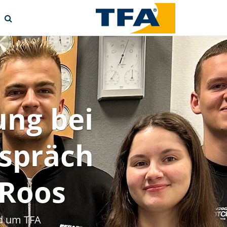
ung bei
spräch
 Roos
d um TFA