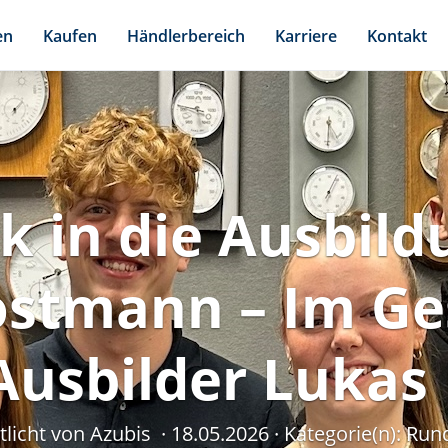
en
Kaufen
Händlerbereich
Karriere
Kontakt
ck in die Ausbild
ostmann – Im Ge
Ausbilder Lukas
tlicht von Azubis
18.05.2026
Kategorie(n):
Run