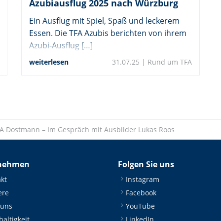
Azubiausflug 2025 nach Würzburg
Ein Ausflug mit Spiel, Spaß und leckerem
Essen. Die TFA Azubis berichten von ihrem
Azubi-Ausflug […]
weiterlesen
31.07.25 |
Rund um TFA
TFA Dostmann – Im Gespräch mit Ausbilder Lukas Roos
nehmen
Folgen Sie uns
kt
Instagram
ere
Facebook
 uns
YouTube
altigkeit
LinkedIn