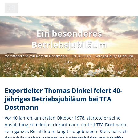
Skip
Toggle
to
navigation
main
content
Ein besonderes
Betriebsjubiläum
Veröffentlicht von Kerstin Dostmann
19.10.2018
Kategorie(n):
Rund um
TFA
Exportleiter Thomas Dinkel feiert 40-
jähriges Betriebsjubiläum bei TFA
Dostmann
Vor 40 Jahren, am ersten Oktober 1978, startete er seine
Ausbildung zum Industriekaufmann und ist TFA Dostmann
sein ganzes Berufsleben lang treu geblieben. Stets hat sich