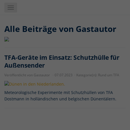
Skip
Toggle
to
navigation
main
content
Alle Beiträge von
Gastautor
TFA-Geräte im Einsatz: Schutzhülle für
Außensender
Veröffentlicht von Gastautor
07.07.2023
Kategorie(n):
Rund um TFA
Meteorologische Experimente mit Schutzhüllen von TFA
Dostmann in holländischen und belgischen Dünentälern.