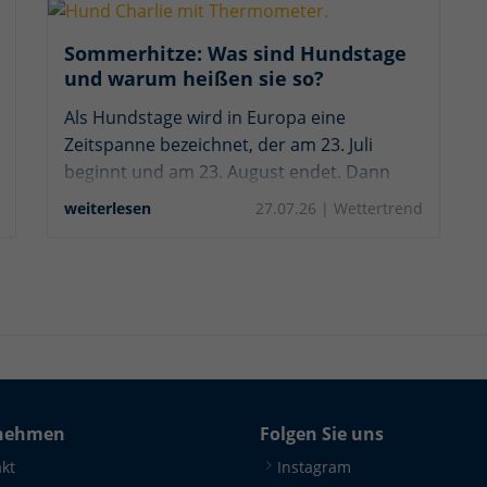
Sommerhitze: Was sind Hundstage
und warum heißen sie so?
Als Hundstage wird in Europa eine
Zeitspanne bezeichnet, der am 23. Juli
beginnt und am 23. August endet. Dann
steht die Sonne in der Nähe des Sirius, dem
weiterlesen
27.07.26 |
Wettertrend
Hundsstern, dessen Aufgang den Beginn
dieses Zeitraums bestimmt. Die Hundstage
stehen umgangssprachlich für die größte
Sommerhitze.
nehmen
Folgen Sie uns
kt
Instagram