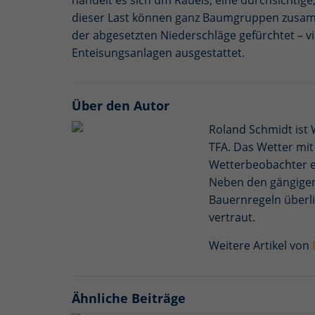
handelt es sich um Raueis, eine durchsichtige
hinw
dieser Last können ganz Baumgruppen zusam
der abgesetzten Niederschläge gefürchtet – v
Enteisungsanlagen ausgestattet.
Ext
Wir n
Produ
Über den Autor
rele
die 
Roland Schmidt ist
Netz
TFA. Das Wetter mit 
Wetterbeobachter ei
Neben den gängigen
Bauernregeln überl
vertraut.
Weitere Artikel von
Ähnliche Beiträge