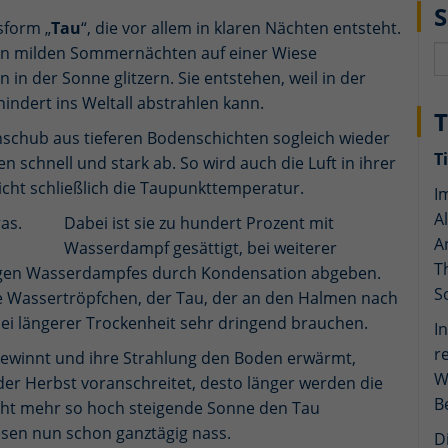
sform „
Tau
“, die vor allem in klaren Nächten entsteht.
st in milden Sommernächten auf einer Wiese
in der Sonne glitzern. Sie entstehen, weil in der
ndert ins Weltall abstrahlen kann.
chub aus tieferen Bodenschichten sogleich wieder
T
n schnell und stark ab. So wird auch die Luft in ihrer
cht schließlich die Taupunkttemperatur.
I
A
Dabei ist sie zu hundert Prozent mit
A
Wasserdampf gesättigt, bei weiterer
T
migen Wasserdampfes durch Kondensation abgeben.
S
ne Wassertröpfchen, der Tau, der an den Halmen nach
ei längerer Trockenheit sehr dringend brauchen.
I
r
ewinnt und ihre Strahlung den Boden erwärmt,
W
 der Herbst voranschreitet, desto länger werden die
B
icht mehr so hoch steigende Sonne den Tau
iesen nun schon ganztägig nass.
D