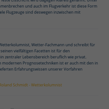
, feste Eisschicht wird dagegen Klareis genannt. Unter
eg verfolgen.
menbrechen und auch im Flugverkehr ist diese Form
Cookie-Informationen anzeigen
iele Flugzeuge sind deswegen inzwischen mit
erne Medien (4)
utzen Cookies von sozialen Netzwerken, um Ihnen erweiterte Inhalte zu unseren
kten zu zeigen und um in den Netzwerken u.a. Zielgruppen zu bilden und für die
vante Werbung anzubieten. Dazu werden anonymisierte Daten Ihres Surfverhalte
Netzwerke übertragen und dort unter Umständen mit weiteren Daten aus dem
 Wetterkolumnist, Wetter-Fachmann und schreibt für
werk zusammengeführt.
seinen vielfältigen Facetten ist für den
Cookie-Informationen anzeigen
n zentraler Lebensbereich beruflich wie privat.
Datenschutzerklärung
Imp
 modernen Prognosetechniken ist er auch mit den in
ieferten Erfahrungswissen unserer Vorfahren
Roland Schmidt - Wetterkolumnist