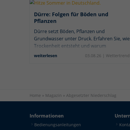
Dürre: Folgen für Böden und
Pflanzen
Dürre setzt Böden, Pflanzen und
Grundwasser unter Druck. Erfahren Sie, wie
Trockenheit entsteht und warum
Starkregen den Wassermangel kaum
weiterlesen
03.08.26 |
Wettertrend
lindert.
Home
»
Magazin
»
Abgesetzter Niederschlag
Informationen
Unter
Bedienungsanleitungen
Konta