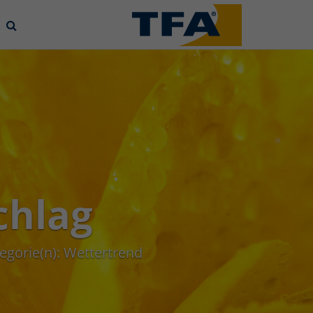
chlag
egorie(n):
Wettertrend