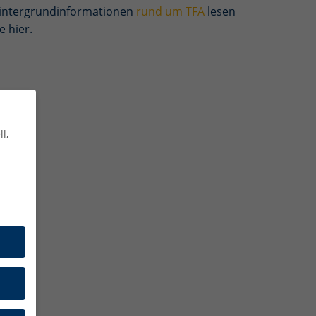
intergrundinformationen
rund um TFA
lesen
e hier.
l,