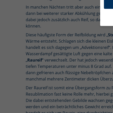
In manchen Nächten tritt aber auch ein ande
dann bei weiterer starker Abkühlung gefriert 
dabei jedoch zusätzlich auch Reif, so dass
können.
Hier 
Diese häufigste Form der Reifbildung wird „
St
Ihre 
Wärme entsteht. Schlagen sich die kleinen Ei
Info
handelt es sich dagegen um „Advektionsreif“. 
Wasserdampf gesättigte Luft gegen eine kalte 
Al
„
Raureif
“ verwechselt. Der hat jedoch wesentli
Daten
tiefen Temperaturen unter minus 8 Grad auf. 
Not
dann gefrieren auch flüssige Nebeltröpfchen 
Diese
manchmal mehrere Zentimeter dicken Überz
beisp
Der Raureif ist somit eine Übergangsform zu R
Resublimation fast keine Rolle mehr, hierbei g
Mar
Die dabei entstehenden Gebilde wachsen gege
werden und ein beträchtliches Gewicht erreich
Mark
perso