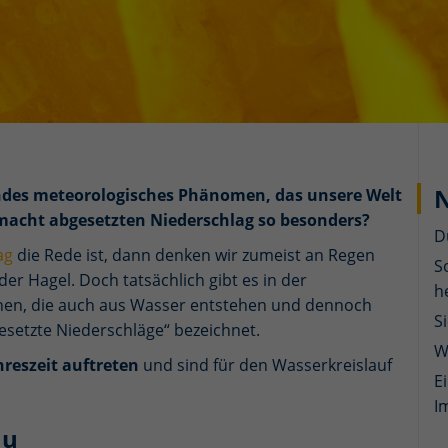
N
rendes meteorologisches Phänomen, das unsere Welt
s macht abgesetzten Niederschlag so besonders?
D
ag
die Rede ist, dann denken wir zumeist an Regen
S
der Hagel. Doch tatsächlich gibt es in der
h
nen, die auch aus Wasser entstehen und dennoch
S
esetzte Niederschläge“ bezeichnet.
W
hreszeit auftreten
und sind für den Wasserkreislauf
E
I
au