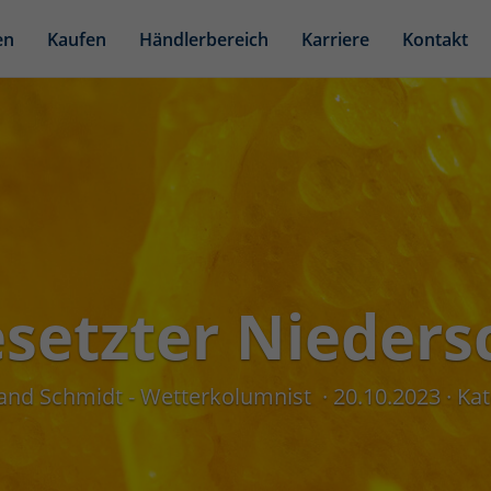
en
Kaufen
Händlerbereich
Karriere
Kontakt
setzter Nieders
land Schmidt - Wetterkolumnist
20.10.2023
Kat