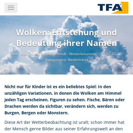
Skip
Toggle
to
navigation
main
content
Wolken: Entstehung und
Bedeutung ihrer Namen
Veröffentlicht von Roland Schmidt - Wetterkolumnist
01.12.2023
Kategorie(n):
Wettertrend
Nicht nur für Kinder ist es ein beliebtes Spiel: In den
unzähligen Variationen, in denen die Wolken am Himmel
jeden Tag erscheinen, Figuren zu sehen. Fische, Bären oder
Drachen werden da sichtbar, verändern sich, werden zu
Burgen, Bergen oder Monstern.
Diese Art der Wetterbeobachtung ist uralt; schon immer hat
der Mensch gerne Bilder aus seiner Erfahrungswelt an den