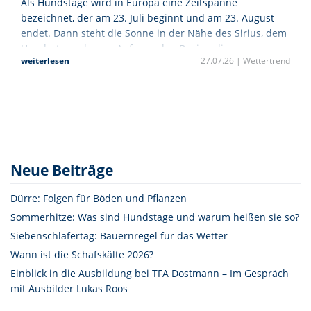
Als Hundstage wird in Europa eine Zeitspanne
bezeichnet, der am 23. Juli beginnt und am 23. August
endet. Dann steht die Sonne in der Nähe des Sirius, dem
Hundsstern, dessen Aufgang den Beginn dieses
weiterlesen
27.07.26 |
Wettertrend
Zeitraums bestimmt. Die Hundstage stehen
umgangssprachlich für die größte Sommerhitze.
Neue Beiträge
Dürre: Folgen für Böden und Pflanzen
Sommerhitze: Was sind Hundstage und warum heißen sie so?
Siebenschläfertag: Bauernregel für das Wetter
Wann ist die Schafskälte 2026?
Einblick in die Ausbildung bei TFA Dostmann – Im Gespräch
mit Ausbilder Lukas Roos