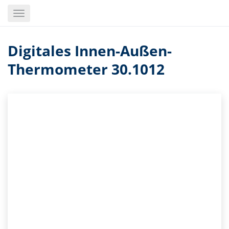
Skip
Toggle
to
navigation
main
content
Digitales Innen-Außen-
Thermometer 30.1012