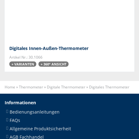
Digitales Innen-Außen-Thermometer
Artikel Nr.: 30.1066
+ VARIANTEN
+ 360° ANSICHT
Home
»
Thermometer
»
Digitale Thermometer
»
Digitales Thermometer
Informationen
Bedienungsanleitungen
FAQs
Allgemeine Produktsicherheit
AGB Fachhandel