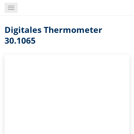
Skip
Toggle
to
navigation
main
content
Digitales Thermometer
30.1065