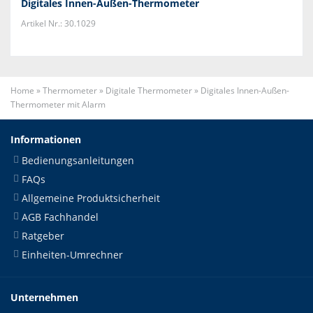
Digitales Innen-Außen-Thermometer
Artikel Nr.: 30.1029
Home
»
Thermometer
»
Digitale Thermometer
»
Digitales Innen-Außen-
Thermometer mit Alarm
Informationen
Bedienungsanleitungen
FAQs
Allgemeine Produktsicherheit
AGB Fachhandel
Ratgeber
Einheiten-Umrechner
Unternehmen