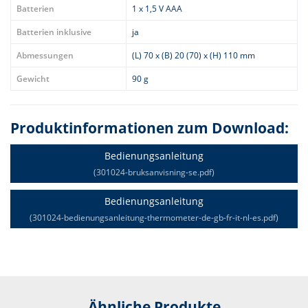
Batterien
1 x 1,5 V AAA
Batterien inklusive
ja
Abmessungen
(L) 70 x (B) 20 (70) x (H) 110 mm
Gewicht
90 g
Produktinformationen zum Download:
Bedienungsanleitung
(301024-bruksanvisning-se.pdf)
Bedienungsanleitung
(301024-bedienungsanleitung-thermometer-de-gb-fr-it-nl-es.pdf)
Ähnliche Produkte