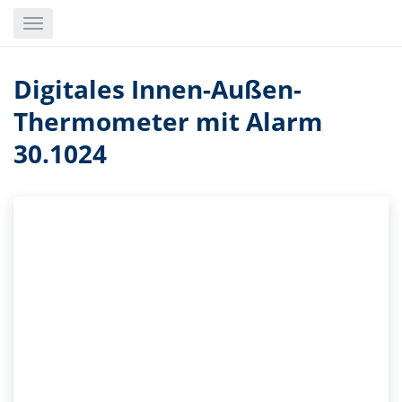
Skip
Toggle
to
navigation
main
content
Digitales Innen-Außen-
Thermometer mit Alarm
30.1024